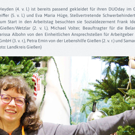
s Heyden (4. v. l.) ist bereits passend gekleidet für ihren DUOday i
eiffer (5. v. l.) und Eva Maria Hüge, Stellvertretende Schwerbehinde
. Zum Start in den Arbeitstag besuchten sie Sozialdezernent Frank Id
 Gießen/Wetzlar (2. v. l.), Michael Volter, Beauftragter für die B
 Larissa Albohn von den Einheitlichen Ansprechstellen für Arbeitgeber G
bH (3. v. r.), Petra Emin von der Lebenshilfe Gießen (2. v. r.) und Sama
Foto: Landkreis Gießen)