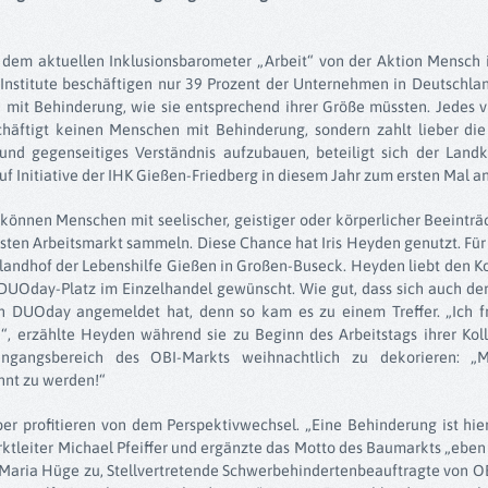
 dem aktuellen Inklusionsbarometer „Arbeit“ von der Aktion Mensch
Institute beschäftigen nur 39 Prozent der Unternehmen in Deutschland
n mit Behinderung, wie sie entsprechend ihrer Größe müssten. Jedes 
schäftigt keinen Menschen mit Behinderung, sondern zahlt lieber di
und gegenseitiges Verständnis aufzubauen, beteiligt sich der Landk
f Initiative der IHK Gießen-Friedberg in diesem Jahr zum ersten Mal a
nnen Menschen mit seelischer, geistiger oder körperlicher Beeinträ
sten Arbeitsmarkt sammeln. Diese Chance hat Iris Heyden genutzt. Für 
landhof der Lebenshilfe Gießen in Großen-Buseck. Heyden liebt den 
 DUOday-Platz im Einzelhandel gewünscht. Wie gut, dass sich auch de
den DUOday angemeldet hat, denn so kam es zu einem Treffer. „Ich f
“, erzählte Heyden während sie zu Beginn des Arbeitstags ihrer Kol
ngangsbereich des OBI-Markts weihnachtlich zu dekorieren: „Mi
nnt zu werden!“
er profitieren von dem Perspektivwechsel. „Eine Behinderung ist hi
rktleiter Michael Pfeiffer und ergänzte das Motto des Baumarkts „eben
aria Hüge zu, Stellvertretende Schwerbehindertenbeauftragte von OB