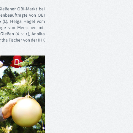
m Gießener OBI-Markt bei
rtenbeauftragte von OBI
e (l.), Helga Hagel vom
elange von Menschen mit
ießen (4. v. r.), Annika
ntha Fischer von der IHK