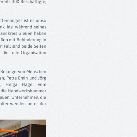
reits 300 Beschäftigte,
ftemangels ist es umso
rank Ide während seines
Landkreis Gießen haben
eßen mit Behinderung in
 Fall sind beide Seiten
r die tolle Organisation
e Belange von Menschen
en, Petra Emin und Jörg
H, Helga Hagel vom
wie die Handwerkskammer
ießen. Unternehmen, die
olter wenden unter der