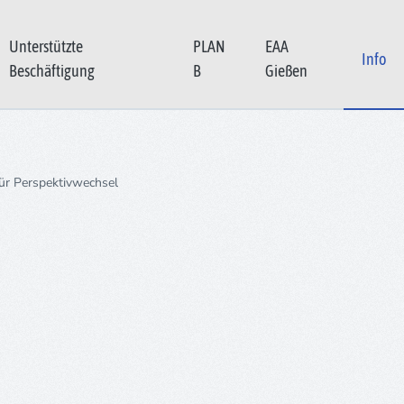
Unterstützte
PLAN
EAA
Info
Beschäftigung
B
Gießen
ür Perspektivwechsel