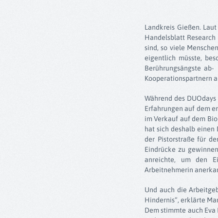
Landkreis Gießen. Laut
Handelsblatt Research 
sind, so viele Mensche
eigentlich müsste, be
Berührungsängste ab- 
Kooperationspartnern au
Während des DUOdays kö
Erfahrungen auf dem er
im Verkauf auf dem Bio
hat sich deshalb einen
der Pistorstraße für 
Eindrücke zu gewinnen
anreichte, um den Ei
Arbeitnehmerin anerka
Und auch die Arbeitgeb
Hindernis“, erklärte Ma
Dem stimmte auch Eva M