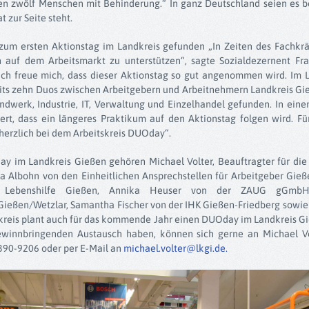
en zwölf Menschen mit Behinderung.“ In ganz Deutschland seien es be
t zur Seite steht.
zum ersten Aktionstag im Landkreis gefunden „In Zeiten des Fachkrä
on auf dem Arbeitsmarkt zu unterstützen“, sagte Sozialdezernent F
ch freue mich, dass dieser Aktionstag so gut angenommen wird. Im 
reits zehn Duos zwischen Arbeitgebern und Arbeitnehmern Landkreis Gi
ndwerk, Industrie, IT, Verwaltung und Einzelhandel gefunden. In einem
iert, dass ein längeres Praktikum auf den Aktionstag folgen wird. Fü
herzlich bei dem Arbeitskreis DUOday“.
ay im Landkreis Gießen gehören Michael Volter, Beauftragter für di
sa Albohn von den Einheitlichen Ansprechstellen für Arbeitgeber Gieß
r Lebenshilfe Gießen, Annika Heuser von der ZAUG gGmb
 Gießen/Wetzlar, Samantha Fischer von der IHK Gießen-Friedberg so
kreis plant auch für das kommende Jahr einen DUOday im Landkreis G
ewinnbringenden Austausch haben, können sich gerne an Michael V
90-9206 oder per E-Mail an
michael.volter@lkgi.de
.