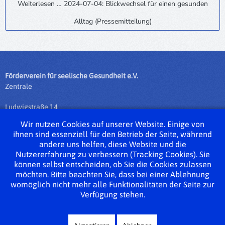
Weiterlesen … 2024-07-04: Blickwechsel für einen gesunden
Alltag (Pressemitteilung)
Förderverein für seelische Gesundheit e.V.
Zentrale
Ludwigstraße 14
35390 Gießen
Wir nutzen Cookies auf unserer Website. Einige von
ihnen sind essenziell für den Betrieb der Seite, während
Tel.: 0641 / 975 76 - 0
andere uns helfen, diese Website und die
Fax: 0641 / 975 76 - 50
Nutzererfahrung zu verbessern (Tracking Cookies). Sie
info@fsg-giessen.de
können selbst entscheiden, ob Sie die Cookies zulassen
möchten. Bitte beachten Sie, dass bei einer Ablehnung
Impressum
womöglich nicht mehr alle Funktionalitäten der Seite zur
Verfügung stehen.
Datenschutzerklärung
Sitemap