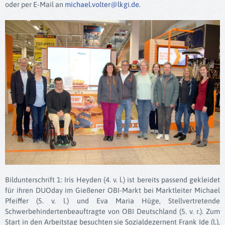
oder per E-Mail an
michael.volter@lkgi.de
.
Bildunterschrift 1: Iris Heyden (4. v. l.) ist bereits passend gekleidet
für ihren DUOday im Gießener OBI-Markt bei Marktleiter Michael
Pfeiffer (5. v. l.) und Eva Maria Hüge, Stellvertretende
Schwerbehindertenbeauftragte von OBI Deutschland (5. v. r.). Zum
Start in den Arbeitstag besuchten sie Sozialdezernent Frank Ide (l.),