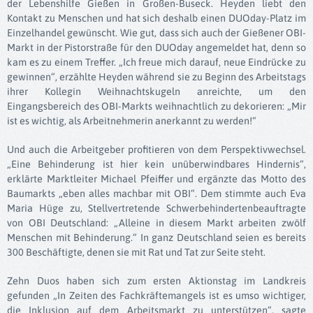
der Lebenshilfe Gießen in Großen-Buseck. Heyden liebt den
Kontakt zu Menschen und hat sich deshalb einen DUOday-Platz im
Einzelhandel gewünscht. Wie gut, dass sich auch der Gießener OBI-
Markt in der Pistorstraße für den DUOday angemeldet hat, denn so
kam es zu einem Treffer. „Ich freue mich darauf, neue Eindrücke zu
gewinnen“, erzählte Heyden während sie zu Beginn des Arbeitstags
ihrer Kollegin Weihnachtskugeln anreichte, um den
Eingangsbereich des OBI-Markts weihnachtlich zu dekorieren: „Mir
ist es wichtig, als Arbeitnehmerin anerkannt zu werden!“
Und auch die Arbeitgeber profitieren von dem Perspektivwechsel.
„Eine Behinderung ist hier kein unüberwindbares Hindernis“,
erklärte Marktleiter Michael Pfeiffer und ergänzte das Motto des
Baumarkts „eben alles machbar mit OBI“. Dem stimmte auch Eva
Maria Hüge zu, Stellvertretende Schwerbehindertenbeauftragte
von OBI Deutschland: „Alleine in diesem Markt arbeiten zwölf
Menschen mit Behinderung.“ In ganz Deutschland seien es bereits
300 Beschäftigte, denen sie mit Rat und Tat zur Seite steht.
Zehn Duos haben sich zum ersten Aktionstag im Landkreis
gefunden „In Zeiten des Fachkräftemangels ist es umso wichtiger,
die Inklusion auf dem Arbeitsmarkt zu unterstützen“, sagte