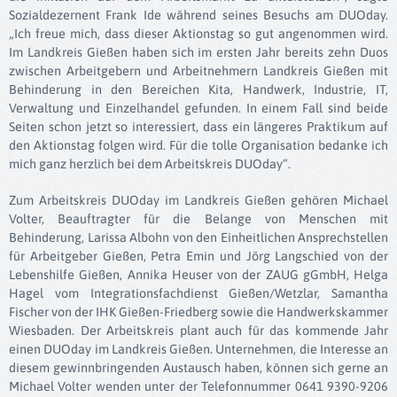
Sozialdezernent Frank Ide während seines Besuchs am DUOday.
„Ich freue mich, dass dieser Aktionstag so gut angenommen wird.
Im Landkreis Gießen haben sich im ersten Jahr bereits zehn Duos
zwischen Arbeitgebern und Arbeitnehmern Landkreis Gießen mit
Behinderung in den Bereichen Kita, Handwerk, Industrie, IT,
Verwaltung und Einzelhandel gefunden. In einem Fall sind beide
Seiten schon jetzt so interessiert, dass ein längeres Praktikum auf
den Aktionstag folgen wird. Für die tolle Organisation bedanke ich
mich ganz herzlich bei dem Arbeitskreis DUOday“.
Zum Arbeitskreis DUOday im Landkreis Gießen gehören Michael
Volter, Beauftragter für die Belange von Menschen mit
Behinderung, Larissa Albohn von den Einheitlichen Ansprechstellen
für Arbeitgeber Gießen, Petra Emin und Jörg Langschied von der
Lebenshilfe Gießen, Annika Heuser von der ZAUG gGmbH, Helga
Hagel vom Integrationsfachdienst Gießen/Wetzlar, Samantha
Fischer von der IHK Gießen-Friedberg sowie die Handwerkskammer
Wiesbaden. Der Arbeitskreis plant auch für das kommende Jahr
einen DUOday im Landkreis Gießen. Unternehmen, die Interesse an
diesem gewinnbringenden Austausch haben, können sich gerne an
Michael Volter wenden unter der Telefonnummer 0641 9390-9206