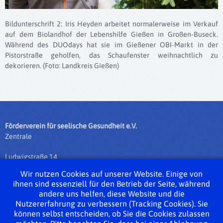
Bildunterschrift 2: Iris Heyden arbeitet normalerweise im Verkauf
auf dem Biolandhof der Lebenshilfe Gießen in Großen-Buseck.
Während des DUOdays hat sie im Gießener OBI-Markt in der
Pistorstraße geholfen, das Schaufenster weihnachtlich zu
dekorieren. (Foto: Landkreis Gießen)
Förderverein für seelische Gesundheit e.V.
Zentrale
Ludwigstraße 14
35390 Gießen
Wir nutzen Cookies auf unserer Website. Einige von
ihnen sind essenziell für den Betrieb der Seite, während
Tel.: 0641 / 975 76 - 0
andere uns helfen, diese Website und die
Fax: 0641 / 975 76 - 50
Nutzererfahrung zu verbessern (Tracking Cookies). Sie
info@fsg-giessen.de
können selbst entscheiden, ob Sie die Cookies zulassen